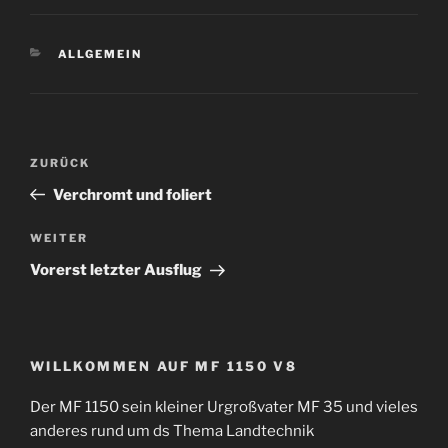
KATEGORIEN
ALLGEMEIN
Beitragsnavigation
Vorheriger
ZURÜCK
Beitrag
Verchromt und foliert
Nächster
WEITER
Beitrag
Vorerst letzter Ausflug
WILLKOMMEN AUF MF 1150 V8
Der MF 1150 sein kleiner Urgroßvater MF 35 und vieles
anderes rund um ds Thema Landtechnik