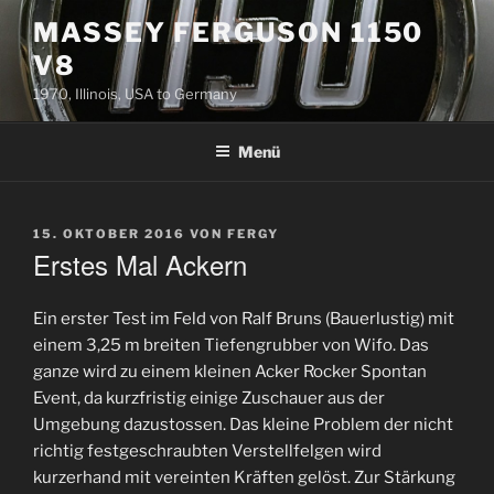
Zum
MASSEY FERGUSON 1150
Inhalt
V8
springen
1970, Illinois, USA to Germany
Menü
VERÖFFENTLICHT
15. OKTOBER 2016
VON
FERGY
AM
Erstes Mal Ackern
Ein erster Test im Feld von Ralf Bruns (Bauerlustig) mit
einem 3,25 m breiten Tiefengrubber von Wifo. Das
ganze wird zu einem kleinen Acker Rocker Spontan
Event, da kurzfristig einige Zuschauer aus der
Umgebung dazustossen. Das kleine Problem der nicht
richtig festgeschraubten Verstellfelgen wird
kurzerhand mit vereinten Kräften gelöst. Zur Stärkung