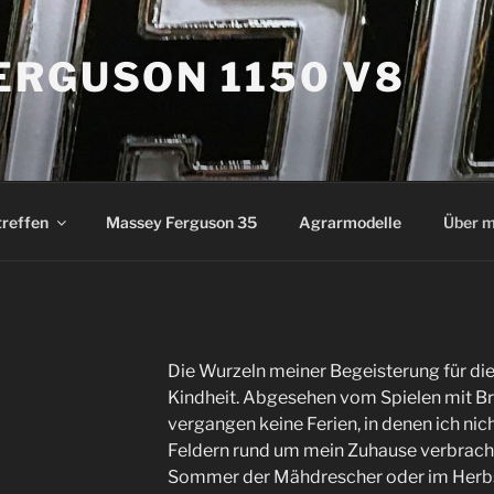
ERGUSON 1150 V8
treffen
Massey Ferguson 35
Agrarmodelle
Über m
Die Wurzeln meiner Begeisterung für die
Kindheit. Abgesehen vom Spielen mit Br
vergangen keine Ferien, in denen ich nich
Feldern rund um mein Zuhause verbracht
Sommer der Mähdrescher oder im Herbs