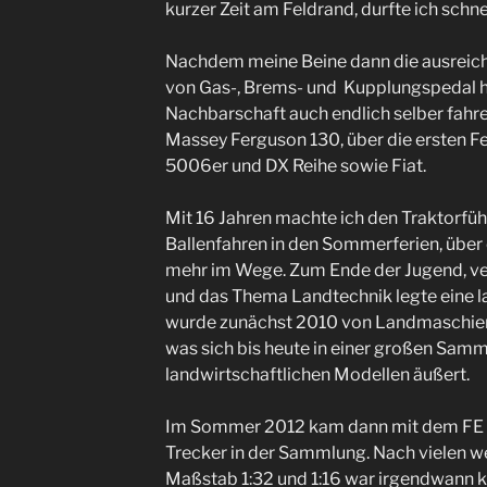
kurzer Zeit am Feldrand, durfte ich schne
Nachdem meine Beine dann die ausreic
von Gas-, Brems- und Kupplungspedal hat
Nachbarschaft auch endlich selber fah
Massey Ferguson 130, über die ersten Fe
5006er und DX Reihe sowie Fiat.
Mit 16 Jahren machte ich den Traktorfü
Ballenfahren in den Sommerferien, über ö
mehr im Wege. Zum Ende der Jugend, ver
und das Thema Landtechnik legte eine la
wurde zunächst 2010 von Landmaschien
was sich bis heute in einer großen Samm
landwirtschaftlichen Modellen äußert.
Im Sommer 2012 kam dann mit dem FE 3
Trecker in der Sammlung. Nach vielen we
Maßstab 1:32 und 1:16 war irgendwann k