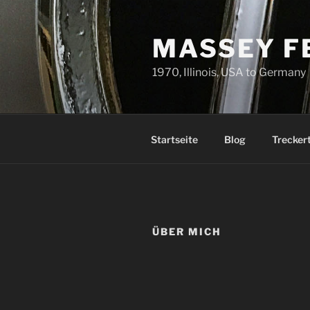
Zum
Inhalt
MASSEY F
springen
1970, Illinois, USA to Germany
Startseite
Blog
Trecker
ÜBER MICH