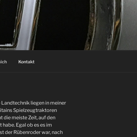
ich
Kontakt
 Landtechnik liegen in meiner
itains Spielzeugtraktoren
t die meiste Zeit, auf den
 habe. Egal ob es es im
t der Rübenroder war, nach