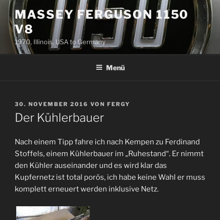
Zum
MASSEY FERGUSON 1150
Inhalt
V8
springen
1970, Illinois, USA to Germany
Menü
VERÖFFENTLICHT
30. NOVEMBER 2016
VON
FERGY
AM
Der Kühlerbauer
Nach einem Tipp fahre ich nach Kempen zu Ferdinand
Stoffels, einem Kühlerbauer im „Ruhestand“. Er nimmt
den Kühler auseinander und es wird klar das
Kupfernetz ist total porös, ich habe keine Wahl er muss
komplett erneuert werden inklusive Netz.