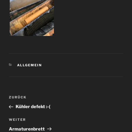
KATEGORIEN
ALLGEMEIN
Beitragsnavigation
Vorheriger
ZURÜCK
Beitrag
Kühler defekt :-(
Nächster
WEITER
Beitrag
Armaturenbrett