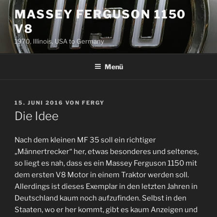
Zum
MASSEY FERGUSON 1150
Inhalt
V8
springen
1970, Illinois, USA to Germany
Menü
VERÖFFENTLICHT
15. JUNI 2016
VON
FERGY
AM
Die Idee
Nach dem kleinen MF 35 soll ein richtiger
„Männertrecker“ her, etwas besonderes und seltenes,
so liegt es nah, dass es ein Massey Ferguson 1150 mit
dem ersten V8 Motor in einem Traktor werden soll.
Allerdings ist dieses Exemplar in den letzten Jahren in
Deutschland kaum noch aufzufinden. Selbst in den
Staaten, wo er her kommt, gibt es kaum Anzeigen und