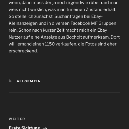
wenn, dann muss der ja noch irgendwie rüber und man
weis nicht wirklich, was man für einen Zustand erhält.
So stelle ich zunächst Suchanfragen bei Ebay-
Kleinanzeigen und in diversen Facebook MF Gruppen
rein. Schon nach kurzer Zeit macht mich ein Ebay
Nutzer auf eine Anzeige aus Bocholt aufmerksam. Dort
will jemand einen 1150 verkaufen, die Fotos sind eher
erschreckend.
KATEGORIEN
ALLGEMEIN
Beitragsnavigation
Nächster
WEITER
Beitrag
Erste Sichtung